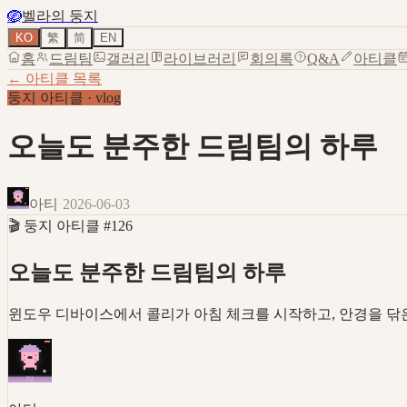
🪺
벨라의 둥지
KO
繁
简
EN
홈
드림팀
갤러리
라이브러리
회의록
Q&A
아티클
← 아티클 목록
둥지 아티클
·
vlog
오늘도 분주한 드림팀의 하루
아티
·
2026-06-03
🎬
둥지 아티클
#
126
오늘도 분주한 드림팀의 하루
윈도우 디바이스에서 콜리가 아침 체크를 시작하고, 안경을 닦