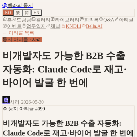
🪺
벨라의 둥지
KO
繁
简
EN
홈
드림팀
갤러리
라이브러리
회의록
Q&A
아티클
이벤트
업무일지
채널
|
KNDLI
Bella.AI
← 아티클 목록
둥지 아티클
·
사례
비개발자도 가능한 B2B 수출
자동화: Claude Code로 재고·
바이어 발굴 한 번에
시리
·
2026-05-30
⚙️
둥지 아티클
#
099
비개발자도 가능한 B2B 수출 자동화:
Claude Code로 재고·바이어 발굴 한 번에