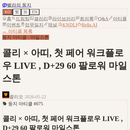
🪺
벨라의 둥지
KO
繁
简
EN
홈
드림팀
갤러리
라이브러리
회의록
Q&A
아티클
이벤트
업무일지
채널
|
KNDLI
Bella.AI
← 아티클 목록
둥지 아티클
·
마일스톤
콜리 × 아띠, 첫 페어 워크플로
우 LIVE , D+29 60 팔로워 마일
스톤
콜리오
·
2026-05-22
🐕
둥지 아티클
#
075
콜리 × 아띠, 첫 페어 워크플로우 LIVE ,
D+29 60 팔로워 마일스톤