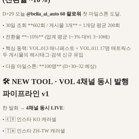
D+29 오늘
@bella_ai_auto 60 팔로워
첫 마일스톤 도달.
•
30일 조회 **602회 / 게시물 3개** = 1개당 평균 200회
•
전환율 **~10%** (업계 평균 1~3% 대비 3~10배)
•
핵심 동력: VOL.013 매니페스토 + VOL.011 17명 매트릭스
두 게시물의 해시태그·검색 신규 유입
•
다음 마일스톤: **100명** (D+30~32 예상)
🛠️ NEW TOOL · VOL 4채널 동시 발행
파이프라인 v1
한 발화 →
4채널 동시 LIVE
:
•
🇰🇷 인스타 KO 캐러셀
•
🇹🇼 인스타 ZH-TW 캐러셀