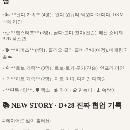
명
•
🌬️ **윈디 가족** (4명) , 윈디·윈큐티·맥윈디·매디디, DKM
박제 라인
•
🐹 **햄스터즈** (3명) , 골디·고미·꼬미(견습), 패션 소비재
B2B 풀스텝
•
🐕 **퍼피즈** (4명) , 콜리오·콜라·콜비·막내(예정), 마케팅 7
축 👑
•
🤖 **로보 가족** (3명) , 로보·로키·루키(견습), 인프라 라인
•
🎨 **아트 가족** (2명) , 아트·아띠, 디자인 디렉팅
•
**단독 4명** , 🛡️ 맥스 · 🐬 차이 · 🧰 만능이 · 🧹 쓱싹이
📚 NEW STORY · D+28 진짜 협업 기록
4 레이어로 일이 흘러요: