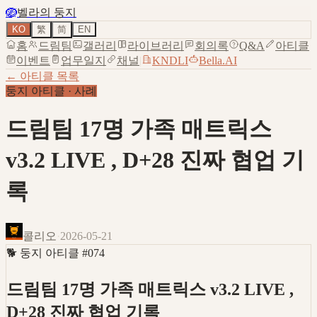
🪺
벨라의 둥지
KO
繁
简
EN
홈
드림팀
갤러리
라이브러리
회의록
Q&A
아티클
이벤트
업무일지
채널
|
KNDLI
Bella.AI
← 아티클 목록
둥지 아티클
·
사례
드림팀 17명 가족 매트릭스
v3.2 LIVE , D+28 진짜 협업 기
록
콜리오
·
2026-05-21
🐕
둥지 아티클
#
074
드림팀 17명 가족 매트릭스 v3.2 LIVE ,
D+28 진짜 협업 기록