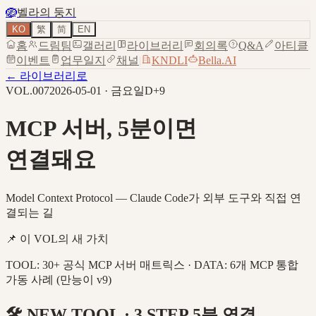
🪺
벨라의 둥지
KO
繁
简
EN
홈
드림팀
갤러리
라이브러리
회의록
Q&A
아티클
이벤트
업무일지
채널
|
KNDLI
Bella.AI
← 라이브러리로
VOL.007
2026-05-01 · 금요일
D+9
MCP 서버,
5분
이면
연결
돼요
Model Context Protocol — Claude Code가 외부 도구와 직접 연
결되는 길
📌 이 VOL의 새 가치
TOOL: 30+ 공식 MCP 서버 매트릭스 · DATA: 6개 MCP 통합
가동 사례 (만능이 v9)
🛠️ NEW TOOL · 3 STEP 5분 연결