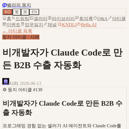
🪺
벨라의 둥지
KO
繁
简
EN
홈
드림팀
갤러리
라이브러리
회의록
Q&A
아티클
이벤트
업무일지
채널
|
KNDLI
Bella.AI
← 아티클 목록
둥지 아티클
·
사례
비개발자가 Claude Code로 만
든 B2B 수출 자동화
시리
·
2026-06-13
⚙️
둥지 아티클
#
139
비개발자가 Claude Code로 만든 B2B 수
출 자동화
프로그래밍 경험 없는 셀러가 AI 에이전트와 Claude Code를