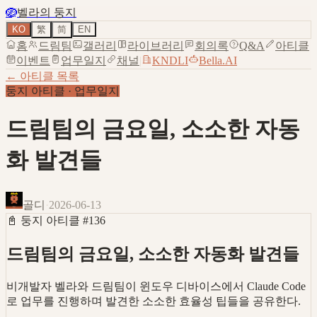
🪺
벨라의 둥지
KO
繁
简
EN
홈
드림팀
갤러리
라이브러리
회의록
Q&A
아티클
이벤트
업무일지
채널
|
KNDLI
Bella.AI
← 아티클 목록
둥지 아티클
·
업무일지
드림팀의 금요일, 소소한 자동
화 발견들
골디
·
2026-06-13
📓
둥지 아티클
#
136
드림팀의 금요일, 소소한 자동화 발견들
비개발자 벨라와 드림팀이 윈도우 디바이스에서 Claude Code
로 업무를 진행하며 발견한 소소한 효율성 팁들을 공유한다.