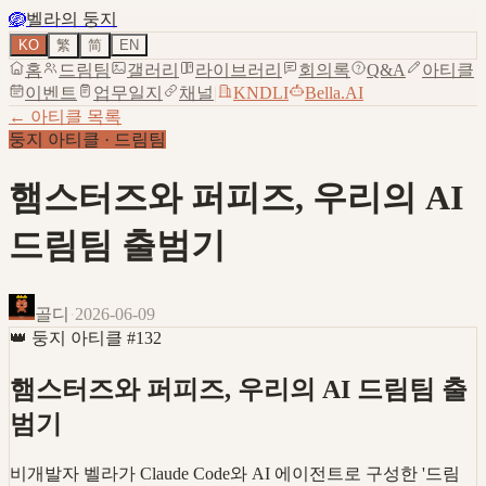
🪺
벨라의 둥지
KO
繁
简
EN
홈
드림팀
갤러리
라이브러리
회의록
Q&A
아티클
이벤트
업무일지
채널
|
KNDLI
Bella.AI
← 아티클 목록
둥지 아티클
·
드림팀
햄스터즈와 퍼피즈, 우리의 AI
드림팀 출범기
골디
·
2026-06-09
👑
둥지 아티클
#
132
햄스터즈와 퍼피즈, 우리의 AI 드림팀 출
범기
비개발자 벨라가 Claude Code와 AI 에이전트로 구성한 '드림