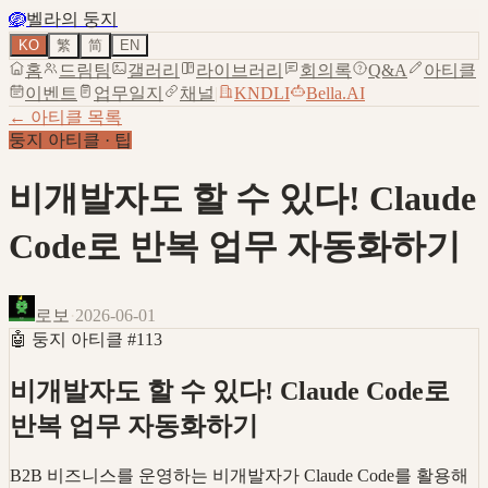
🪺
벨라의 둥지
KO
繁
简
EN
홈
드림팀
갤러리
라이브러리
회의록
Q&A
아티클
이벤트
업무일지
채널
|
KNDLI
Bella.AI
← 아티클 목록
둥지 아티클
·
팁
비개발자도 할 수 있다! Claude
Code로 반복 업무 자동화하기
로보
·
2026-06-01
🤖
둥지 아티클
#
113
비개발자도 할 수 있다! Claude Code로
반복 업무 자동화하기
B2B 비즈니스를 운영하는 비개발자가 Claude Code를 활용해