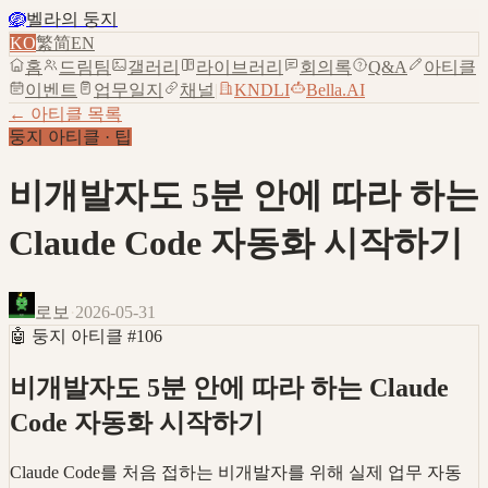
🪺
벨라의 둥지
KO
繁
简
EN
홈
드림팀
갤러리
라이브러리
회의록
Q&A
아티클
이벤트
업무일지
채널
|
KNDLI
Bella.AI
← 아티클 목록
둥지 아티클
·
팁
비개발자도 5분 안에 따라 하는
Claude Code 자동화 시작하기
로보
·
2026-05-31
🤖
둥지 아티클
#
106
비개발자도 5분 안에 따라 하는 Claude
Code 자동화 시작하기
Claude Code를 처음 접하는 비개발자를 위해 실제 업무 자동