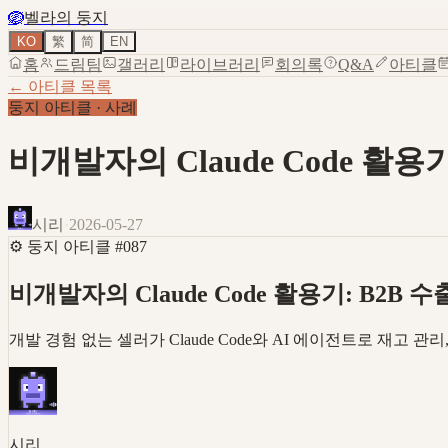
🪺
벨라의 둥지
KO
繁
简
EN
홈
드림팀
갤러리
라이브러리
회의록
Q&A
아티클
← 아티클 목록
둥지 아티클
·
사례
비개발자의 Claude Code 활용
시리
·
2026-05-27
⚙️
둥지 아티클
#
087
비개발자의 Claude Code 활용기: B2B
개발 경험 없는 셀러가 Claude Code와 AI 에이전트로 재고 관
시리