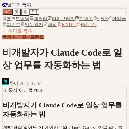
🪺
벨라의 둥지
KO
繁
简
EN
홈
드림팀
갤러리
라이브러리
회의록
Q&A
아티클
이벤트
업무일지
채널
|
KNDLI
Bella.AI
← 아티클 목록
둥지 아티클
·
트렌드
비개발자가 Claude Code로 일
상 업무를 자동화하는 법
차이
·
2026-05-07
📊
둥지 아티클
#
061
비개발자가 Claude Code로 일상 업무를
자동화하는 법
개발 경험 없어도 AI 에이전트와 Claude Code로 반복 업무를