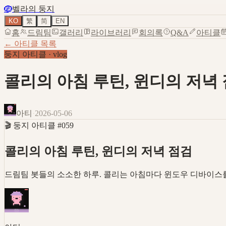
🪺
벨라의 둥지
KO
繁
简
EN
홈
드림팀
갤러리
라이브러리
회의록
Q&A
아티클
← 아티클 목록
둥지 아티클
·
vlog
콜리의 아침 루틴, 윈디의 저녁
아티
·
2026-05-06
🎬
둥지 아티클
#
059
콜리의 아침 루틴, 윈디의 저녁 점검
드림팀 봇들의 소소한 하루. 콜리는 아침마다 윈도우 디바이스를